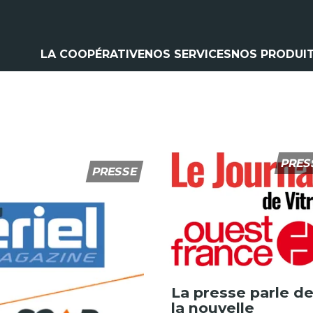
LA COOPÉRATIVE
NOS SERVICES
NOS PRODUI
Climatisation
Matériel a
Contrôle pulvérisation
Pièces et 
Vitres
Espaces ve
Contrôle levage
Nos marq
Flexible
Cardan
Pneumatique
PRES
PRESSE
Analyse d'huile
La presse parle de
la nouvelle