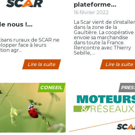
plateforme...
16 février 2022
La Scar vient de s'installe
e nous !...
dans la zone de la
Gaultière. La coopérative
envoie sa marchandise
rtisans ruraux de SCAR ne
dans toute la France.
lopper face à leurs
Rencontre avec Thierry
ion agr...
Sebille, ...
Lire la suite
Lire la suite
CONSEIL
PRES