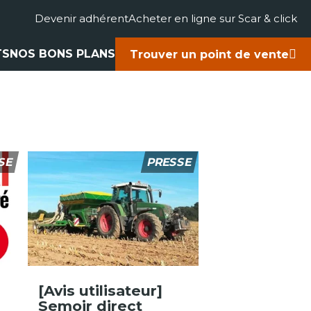
Devenir adhérent
Acheter en ligne sur Scar & click
TS
NOS BONS PLANS
Trouver un point de vente
gricole
accessoires
rts
ues
SE
PRESSE
[Avis utilisateur]
Semoir direct