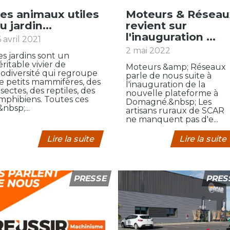
Moteurs & Réseaux
u jardin...
revient sur
l'inauguration ...
6 avril 2021
2 mai 2022
es jardins sont un
éritable vivier de
Moteurs &amp; Réseaux
iodiversité qui regroupe
parle de nous suite à
e petits mammifères, des
l'inauguration de la
nsectes, des reptiles, des
nouvelle plateforme à
mphibiens. Toutes ces
Domagné.&nbsp; Les
&nbsp;...
artisans ruraux de SCAR
ne manquent pas d'e...
Lire la suite
Lire la suite
PRESSE
PRES