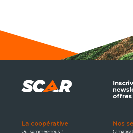
Inscri
newsle
offres
La coopérative
Nos se
Qui sommes-nous ?
Climatisa