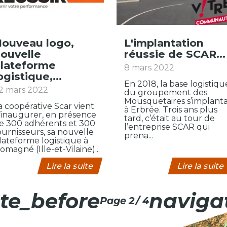
ogo,
L'implantation
ouvelle
réussie de SCAR...
lateforme
8 mars 2022
ogistique,...
En 2018, la base logistiqu
2 mars 2022
du groupement des
Mousquetaires s’implanta
a coopérative Scar vient
à Erbrée. Trois ans plus
’inaugurer, en présence
tard, c’était au tour de
e 300 adhérents et 300
l’entreprise SCAR qui
ournisseurs, sa nouvelle
prena...
lateforme logistique à
omagné (Ille-et-Vilaine)...
Lire la suite
Lire la suite
te_before
naviga
page 2
/ 4