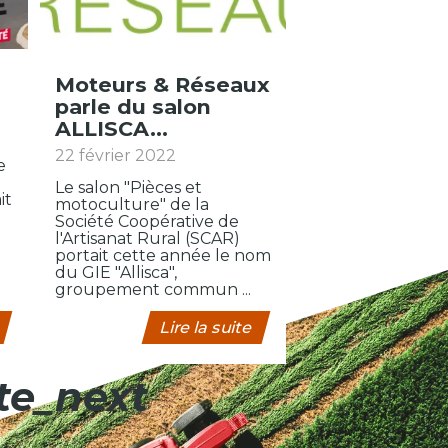
Moteurs & Réseaux
parle du salon
ALLISCA...
22 février 2022
e
Le salon "Pièces et
it
motoculture" de la
Société Coopérative de
l'Artisanat Rural (SCAR)
portait cette année le nom
du GIE "Allisca",
groupement commun ...
Lire la suite
te_next