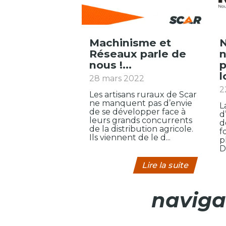
Machinisme et
Nouveau l
Réseaux parle de
n
nous !...
p
l
28 mars 2022
2
Les artisans ruraux de Scar
ne manquent pas d’envie
L
de se développer face à
d
leurs grands concurrents
d
de la distribution agricole.
f
Ils viennent de le d...
p
D
Lire la suite
naviga