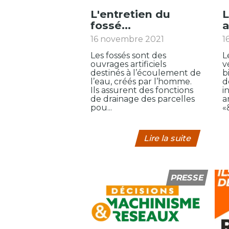
L'entretien du
Les animaux utiles
fossé...
a
16 novembre 2021
1
Les fossés sont des
L
ouvrages artificiels
v
destinés à l’écoulement de
b
l’eau, créés par l’homme.
d
Ils assurent des fonctions
i
de drainage des parcelles
a
pou...
«
Lire la suite
PRESSE