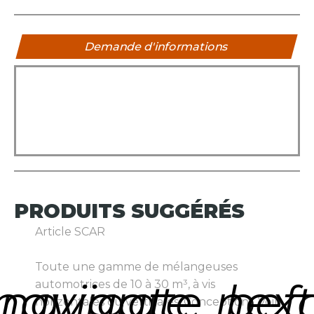
Demande d'informations
PRODUITS
SUGGÉRÉS
Article SCAR
Toute une gamme de mélangeuses
navigate_next
navigate_bef
automotrices de 10 à 30 m³, à vis
horizontales ou verticales. Conception...
Voir