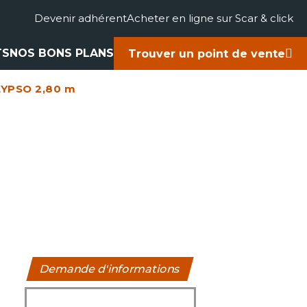
Devenir adhérent
Acheter en ligne sur Scar & click
TS
NOS BONS PLANS
Trouver un point de vente
LYPSO 2,80 m
gricole
accessoires
rts
ues
Demande d'informations