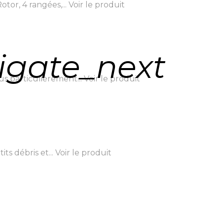
or, 4 rangées,...
Voir le produit
igate_next
us particulièrement...
Voir le produit
s débris et...
Voir le produit