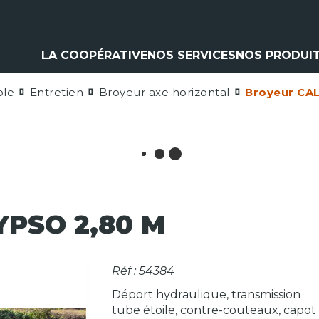
LA COOPÉRATIVE
NOS SERVICES
NOS PRODUI
ole
Entretien
Broyeur axe horizontal
Broyeur CA
Climatisation
Matériel a
Contrôle pulvérisation
Pièces et 
Vitres
Espaces ve
Contrôle levage
Nos marq
Flexible
Cardan
Pneumatique
Analyse d'huile
PSO 2,80 M
Réf : 54384
Déport hydraulique, transmission
tube étoile, contre-couteaux, capot