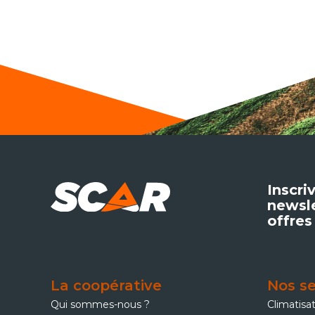
Inscri
newsle
offres
La coopérative
Nos se
Qui sommes-nous ?
Climatisa