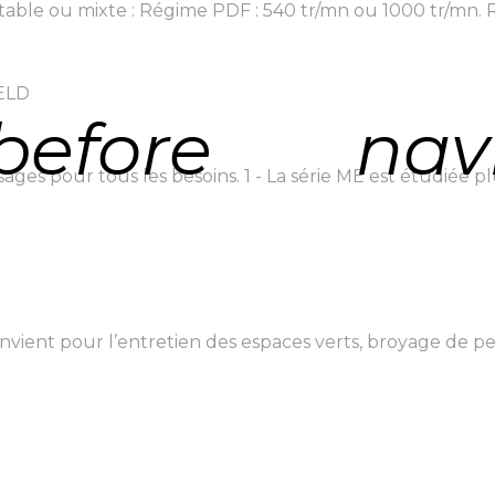
le ou mixte : Régime PDF : 540 tr/mn ou 1000 tr/mn. Rot
IELD
before
nav
ages pour tous les besoins. 1 - La série ME est étudiée pl
nt pour l’entretien des espaces verts, broyage de petit