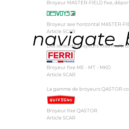
Broyeur MASTER-FIELD fixe, déportab
Broyeur axe horizontal MASTER-F
navigate_
Article SCAR
Des séries de broyeurs fixes multi us
Broyeur fixe ME - MT - MKD
Article SCAR
La gamme de broyeurs QASTOR convie
Broyeur fixe QASTOR
Article SCAR