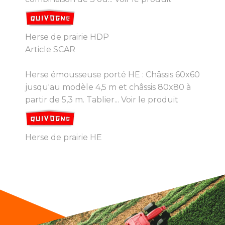
Herse de prairie HDP
Article SCAR
Herse émousseuse porté HE : Châssis 60x60
jusqu'au modèle 4,5 m et châssis 80x80 à
partir de 5,3 m. Tablier...
Voir le produit
Herse de prairie HE