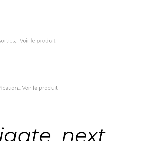
ties,...
Voir le produit
cation...
Voir le produit
igate_next