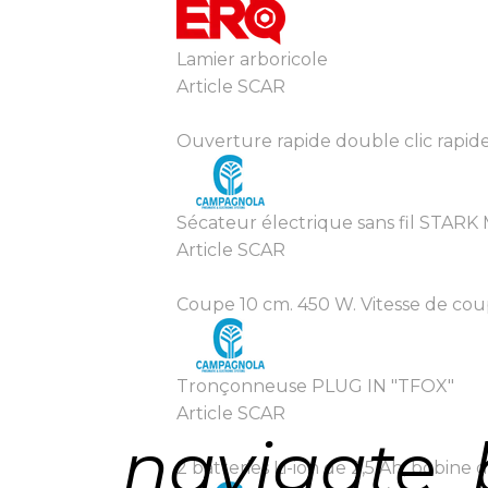
Lamier arboricole
Article SCAR
Ouverture rapide double clic rapide, 
Sécateur électrique sans fil STARK
Article SCAR
Coupe 10 cm. 450 W. Vitesse de coupe 
Tronçonneuse PLUG IN "TFOX"
Article SCAR
navigate_
2 batteries Li-ion de 2,5 Ah, bobine 