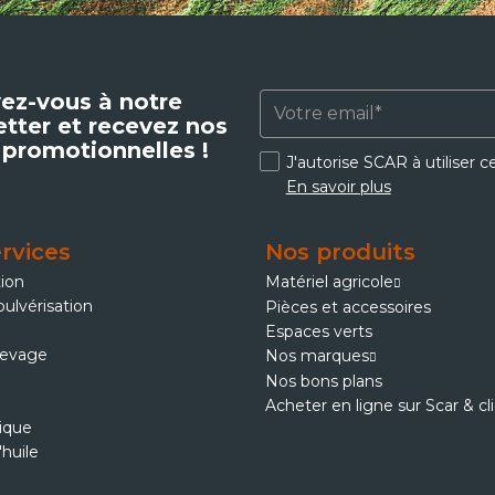
vez-vous à notre
tter et recevez nos
 promotionnelles !
J'autorise SCAR à utiliser 
En savoir plus
rvices
Nos produits
tion
Matériel agricole
pulvérisation
Pièces et accessoires
Espaces verts
levage
Nos marques
Nos bons plans
Acheter en ligne sur Scar & cl
ique
'huile