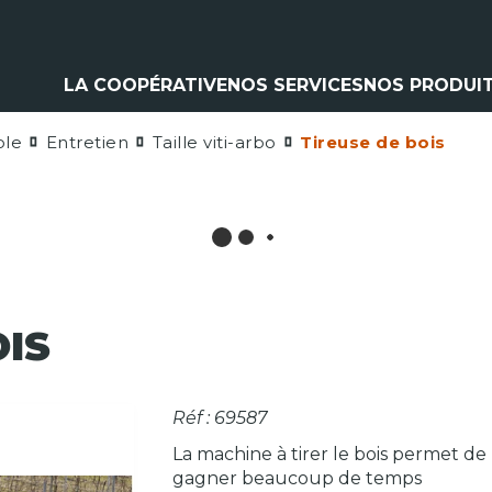
LA COOPÉRATIVE
NOS SERVICES
NOS PRODUI
ole
Entretien
Taille viti-arbo
Tireuse de bois
Climatisation
Matériel a
Contrôle pulvérisation
Pièces et 
Vitres
Espaces ve
Contrôle levage
Nos marq
Flexible
Cardan
Pneumatique
Analyse d'huile
OIS
Réf : 69587
La machine à tirer le bois permet de
gagner beaucoup de temps