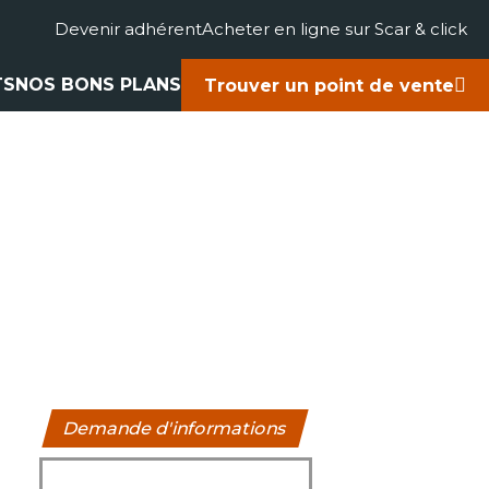
Devenir adhérent
Acheter en ligne sur Scar & click
TS
NOS BONS PLANS
Trouver un point de vente
gricole
accessoires
rts
ues
Demande d'informations