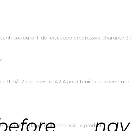
anti-coupure fil de fer, coupe progressive, chargeur 3 sor
 M
11 m/s. 2 batteries de 4,2 A pour tenir la journée. Lubrifi
before
nav
de 110 m, 6 réglages d’attache.
Voir le produit