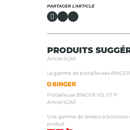
PARTAGER L'ARTICLE
PRODUITS
SUGGÉ
Article SCAR
La gamme de prétailleuses BINGER ave
Prétailleuse BINGER VSL 07 P
Article SCAR
Une gamme de lamiers arboricoles co
produit