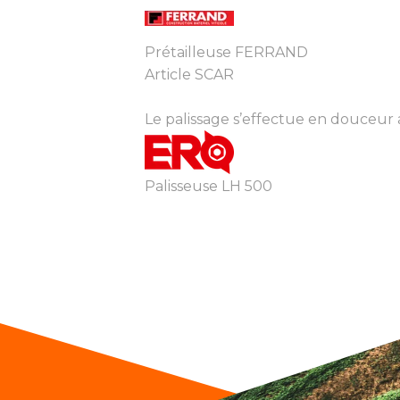
Prétailleuse FERRAND
Article SCAR
Le palissage s’effectue en douceur au
Palisseuse LH 500