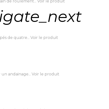
ain de roulement...
Voir le produit
igate_next
pés de quatre...
Voir le produit
 un andainage...
Voir le produit