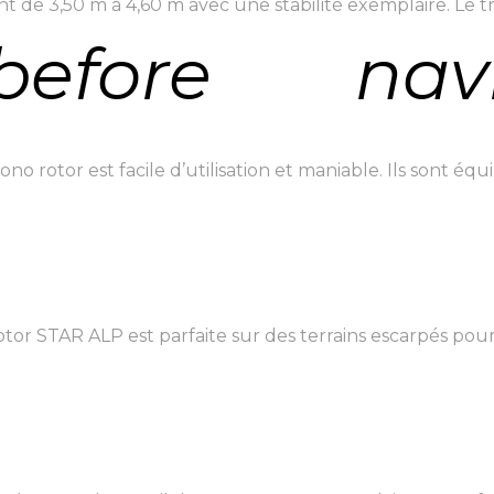
t de 3,50 m à 4,60 m avec une stabilité exemplaire. Le tr
before
nav
otor est facile d’utilisation et maniable. Ils sont équi
r STAR ALP est parfaite sur des terrains escarpés pour