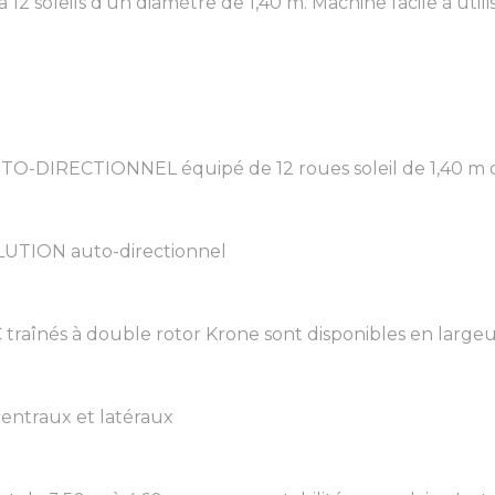
 12 soleils d’un diamètre de 1,40 m. Machine facile à utilise
TO-DIRECTIONNEL équipé de 12 roues soleil de 1,40 m de
TION auto-directionnel
raînés à double rotor Krone sont disponibles en largeur d
ntraux et latéraux