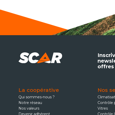
Inscri
newsle
offres
La coopérative
Nos se
Qui sommes-nous ?
Climatisa
Notre réseau
Contrôle 
Nos valeurs
Vitres
Devenir adhérent
Contrôle 