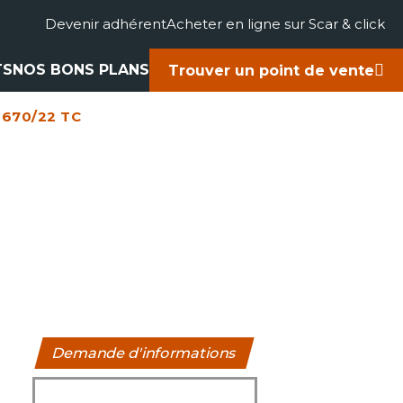
Devenir adhérent
Acheter en ligne sur Scar & click
TS
NOS BONS PLANS
Trouver un point de vente
 670/22 TC
gricole
accessoires
rts
ues
Demande d'informations