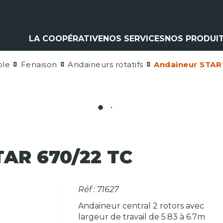
LA COOPÉRATIVE
NOS SERVICES
NOS PRODUI
ole
Fenaison
Andaineurs rotatifs
Andaineur STAR
Climatisation
Matériel a
Contrôle pulvérisation
Pièces et 
Vitres
Espaces ve
Contrôle levage
Nos marq
Flexible
Cardan
Pneumatique
Analyse d'huile
AR 670/22 TC
Réf : 71627
Andaineur central 2 rotors avec
largeur de travail de 5.83 à 6.7m