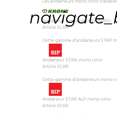
Les andaineurs mono rotor travaillen
navigate_
Andaineur mono rotor SWADRO
Article SCAR
Cette gamme d’andaineurs STAR mono r
Andaineur STAR, mono rotor
Article SCAR
Cette gamme d’andaineurs mono roto
Andaineur STAR ALP mono rotor
Article SCAR