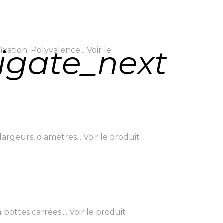
igate_next
xation. Polyvalence...
Voir le
rgeurs, diamètres...
Voir le produit
ottes carrées....
Voir le produit