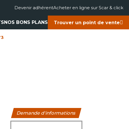
Devenir adhérent
Acheter en ligne sur Scar & click
TS
NOS BONS PLANS
Trouver un point de vente
73
gricole
accessoires
rts
ues
Demande d'informations