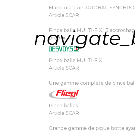
Manipulateurs DUOBAL, SYNCHRO
Article SCAR
navigate_
Pince balle MULTI-FIX : 3 accrochage
produit
Pince balle MULTI-FIX
Article SCAR
Une gamme complète de pince balle 
Pince balles
Article SCAR
Grande gamme de pique botte ayant u