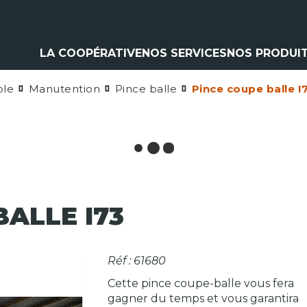
LA COOPÉRATIVE
NOS SERVICES
NOS PRODUI
ole
Manutention
Pince balle
Pince coupe balle I
Climatisation
Matériel a
Contrôle pulvérisation
Pièces et 
Vitres
Espaces ve
Contrôle levage
Nos marq
Flexible
Cardan
Pneumatique
Analyse d'huile
BALLE I73
Réf : 61680
Cette pince coupe-balle vous fera
gagner du temps et vous garantira