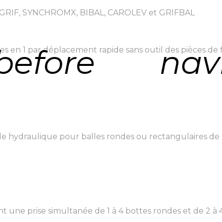
GRIF, SYNCHROMX, BIBAL, CAROLEV et GRIFBAL
before
nav
s en 1 par déplacement rapide sans outil des pièces de fi
hydraulique pour balles rondes ou rectangulaires de la
ne prise simultanée de 1 à 4 bottes rondes et de 2 à 4 b