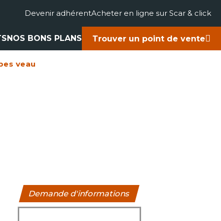
Devenir adhérent
Acheter en ligne sur Scar & click
TS
NOS BONS PLANS
Trouver un point de vente
ubes veau
gricole
accessoires
rts
ues
Demande d'informations