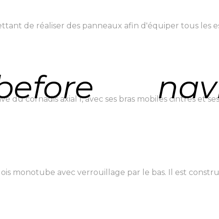
ant de réaliser des panneaux afin d'équiper tous les es
before
nav
vé du cornadis axial I, avec ses bras mobiles cintrés et ses 
s monotube avec verrouillage par le bas. Il est construi