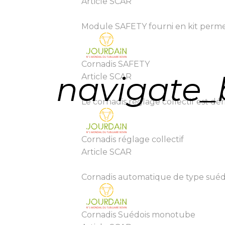
Article SCAR
Module SAFETY fourni en kit permett
Cornadis SAFETY
navigate_
Article SCAR
Le cornadis réglage collectif est déri
Cornadis réglage collectif
Article SCAR
Cornadis automatique de type suédoi
Cornadis Suédois monotube