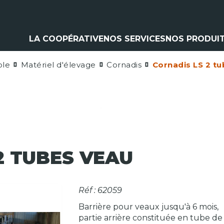
LA COOPÉRATIVE
NOS SERVICES
NOS PRODUI
ole
Matériel d'élevage
Cornadis
Cornadis LS 2 t
Climatisation
Matériel a
Contrôle pulvérisation
Pièces et 
Vitres
Espaces ve
Contrôle levage
Nos marq
Flexible
Cardan
Pneumatique
Analyse d'huile
2 TUBES VEAU
Réf : 62059
Barrière pour veaux jusqu'à 6 mois,
partie arrière constituée en tube de