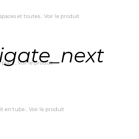
paces et toutes...
Voir le produit
igate_next
plats...
Voir le produit
t en tube...
Voir le produit