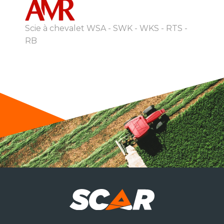
Scie à chevalet WSA - SWK - WKS - RTS -
RB