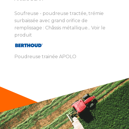
Soufreuse - poudreuse tractée, trémie
surbaissée avec grand orifice de
remplissage : Châssis métallique...
Voir le
produit
Poudreuse trainée APOLO