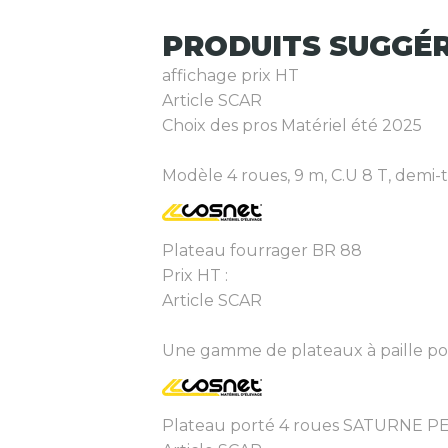
PRODUITS
SUGGÉ
affichage prix HT
Article SCAR
Choix des pros Matériel été 2025
Modèle 4 roues, 9 m, C.U 8 T, demi-ta
Plateau fourrager BR 88
Prix HT :
Article SCAR
Une gamme de plateaux à paille port
Plateau porté 4 roues SATURNE P