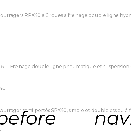
urragers RPX40 à 6 roues à freinage double ligne hydr
T. Freinage double ligne pneumatique et suspension sur 
A40
before
nav
rrager semi-portés SPX40, simple et double essieu à fr