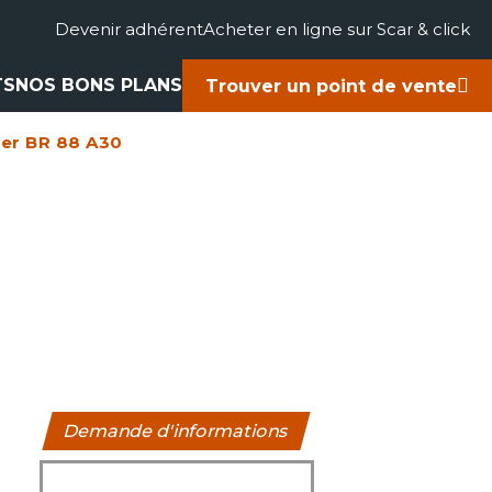
Devenir adhérent
Acheter en ligne sur Scar & click
TS
NOS BONS PLANS
Trouver un point de vente
ger BR 88 A30
gricole
accessoires
rts
ues
Demande d'informations
s