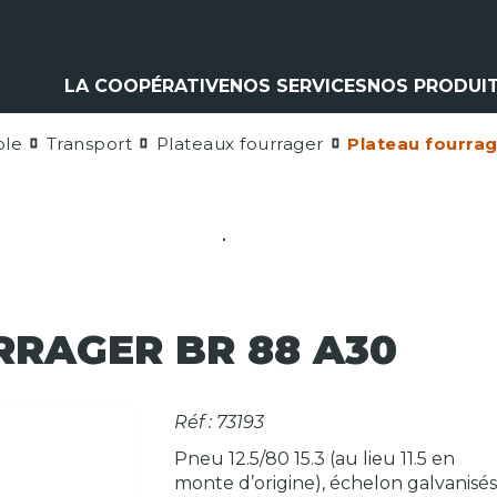
LA COOPÉRATIVE
NOS SERVICES
NOS PRODUI
ole
Transport
Plateaux fourrager
Plateau fourra
Climatisation
Matériel a
Contrôle pulvérisation
Pièces et 
Vitres
Espaces ve
Contrôle levage
Nos marq
Flexible
Cardan
Pneumatique
Analyse d'huile
RRAGER BR 88 A30
Réf : 73193
Pneu 12.5/80 15.3 (au lieu 11.5 en
monte d’origine), échelon galvanisé