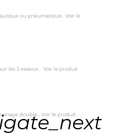
aulique ou pneumatique...
Voir le
les 3 essieux....
Voir le produit
igate_next
einage double...
Voir le produit