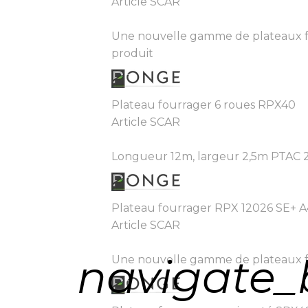
Article SCAR
Une nouvelle gamme de plateaux fo
produit
Plateau fourrager 6 roues RPX40
Article SCAR
Longueur 12m, largeur 2,5m PTAC 26 
Plateau fourrager RPX 12026 SE+ 
Article SCAR
navigate_
Une nouvelle gamme de plateaux fou