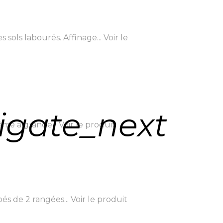
sols labourés. Affinage...
Voir le
igate_next
ême à grande...
Voir le produit
és de 2 rangées...
Voir le produit