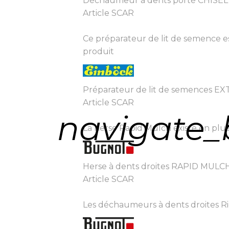
Déchaumeur à dents porté CHISEL
Article SCAR
Ce préparateur de lit de semence es
produit
Préparateur de lit de semences E
Article SCAR
navigate_
La herse Rapid Mulch existe en plus
Herse à dents droites RAPID MULC
Article SCAR
Les déchaumeurs à dents droites Rigi