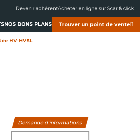
Devenir adhérent
Acheter en ligne sur Scar & click
TS
NOS BONS PLANS
Trouver un point de vente
tée HV-HVSL
gricole
accessoires
rts
ues
Demande d'informations