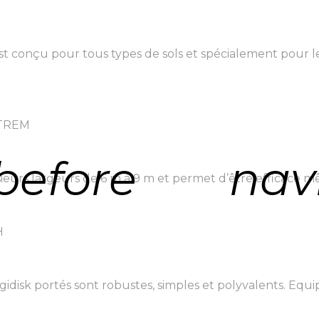
t conçu pour tous types de sols et spécialement pour les 
XTREM
before
nav
ieurs largeurs de 6 m à 9 m et permet d’être efficace m
H
disk portés sont robustes, simples et polyvalents. Equip