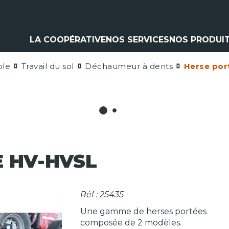
LA COOPÉRATIVE
NOS SERVICES
NOS PRODUI
ole
Travail du sol
Déchaumeur à dents
Herse por
Climatisation
Matériel a
Contrôle pulvérisation
Pièces et 
Vitres
Espaces ve
Contrôle levage
Nos marq
Flexible
Cardan
Pneumatique
Analyse d'huile
 HV-HVSL
Réf : 25435
Une gamme de herses portées
composée de 2 modèles.