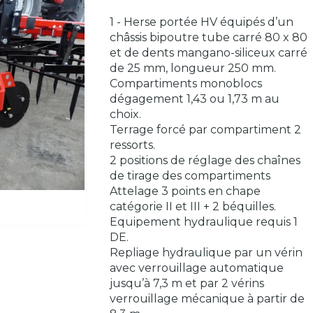
1 - Herse portée HV équipés d’un
châssis bipoutre tube carré 80 x 80
et de dents mangano-siliceux carré
de 25 mm, longueur 250 mm.
Compartiments monoblocs
dégagement 1,43 ou 1,73 m au
choix.
Terrage forcé par compartiment 2
ressorts.
2 positions de réglage des chaînes
de tirage des compartiments
Attelage 3 points en chape
catégorie II et III + 2 béquilles.
Equipement hydraulique requis 1
DE.
Repliage hydraulique par un vérin
avec verrouillage automatique
jusqu’à 7,3 m et par 2 vérins
verrouillage mécanique à partir de