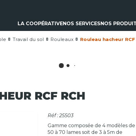
LA COOPÉRATIVE
NOS SERVICES
NOS PRODUI
ole
Travail du sol
Rouleaux
Rouleau hacheur RCF
Climatisation
Matériel a
Contrôle pulvérisation
Pièces et 
Vitres
Espaces ve
Contrôle levage
Nos marq
Flexible
Cardan
Pneumatique
Analyse d'huile
HEUR RCF RCH
Réf : 25503
Gamme composée de 4 modèles de
50 à 70 lames soit de 3 à 5m de