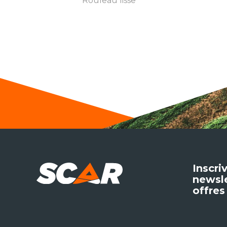
Rouleau lisse
Inscri
newsle
offres