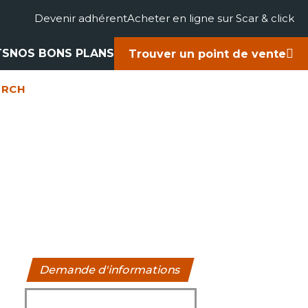
Devenir adhérent
Acheter en ligne sur Scar & click
TS
NOS BONS PLANS
Trouver un point de vente
 RCH
gricole
accessoires
rts
ues
Demande d'informations