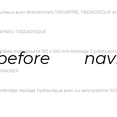
es rouleaux auto directionnels TASSAPIRE, TASSADISQUE e
SSAPNEU-TASSADISQUE
before
nav
hâssis monopoutre 150 x 100 mm Attelage 3 points porté 
NDPACKER
bridge repliage hydraulique avec ou sans système ISO