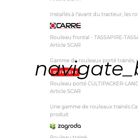
Installés à l'avant du tracteur, l
Rouleau frontal - TASSAPIRE-TA
Article SCAR
navigate_
Gamme de rouleaux porté trainés, c
Rouleau porté CULTIPACKER-LA
Article SCAR
Une gamme de rouleaux trainés Cam
produit
Rouleau trainé