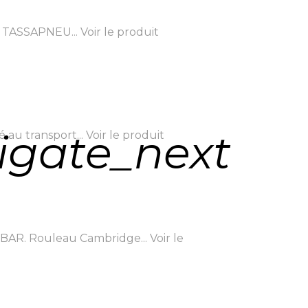
t TASSAPNEU...
Voir le produit
igate_next
au transport...
Voir le produit
BAR. Rouleau Cambridge...
Voir le