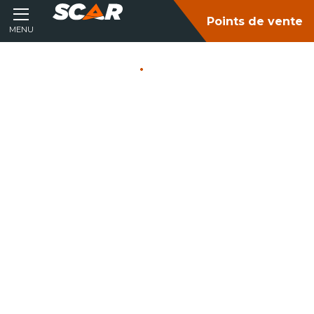
Points de vente
MENU
Accueil
Produits
PIÈCES ET
ÉQUIPEMENTS
AGRICOLE ET ESPACES
VERTS
Consultez nos catalogues