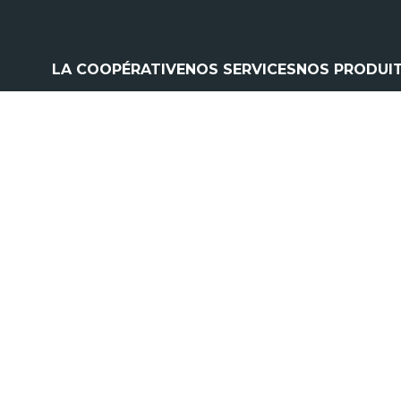
LA COOPÉRATIVE
NOS SERVICES
NOS PRODUI
Climatisation
Matériel a
Contrôle pulvérisation
Pièces et 
Vitres
Espaces ve
Contrôle levage
Nos marq
Flexible
Cardan
Pneumatique
Analyse d'huile