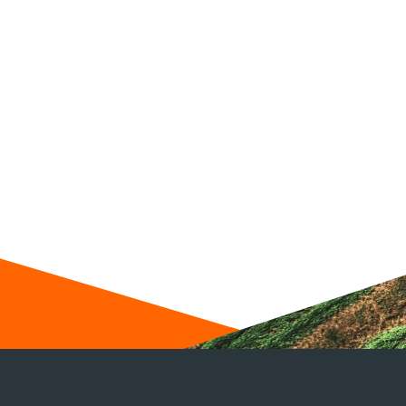
Br
et