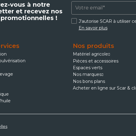
vez-vous à notre
tter et recevez nos
 promotionnelles !
J'autorise SCAR à utiliser 
En savoir plus
rvices
Nos produits
tion
Matériel agricole
pulvérisation
Pièces et accessoires
Espaces verts
levage
Nos marques
Nos bons plans
Acheter en ligne sur Scar & cl
ique
'huile
lles