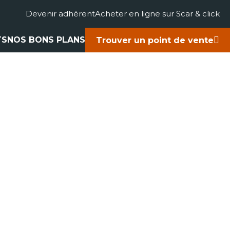
Devenir adhérent
Acheter en ligne sur Scar & click
TS
NOS BONS PLANS
Trouver un point de vente
gricole
accessoires
rts
ues