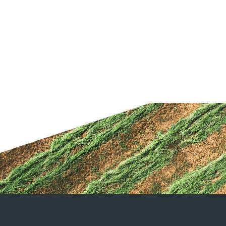
oyeur LP et MTL herbes
 petites branches
1