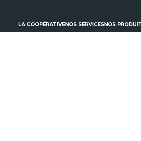
LA COOPÉRATIVE
NOS SERVICES
NOS PRODUI
Climatisation
Matériel a
Contrôle pulvérisation
Pièces et 
Vitres
Espaces ve
Contrôle levage
Nos marq
Flexible
Cardan
Pneumatique
Analyse d'huile