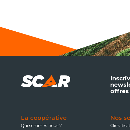
Inscri
newsle
offres
La coopérative
Nos se
Qui sommes-nous ?
Climatisa