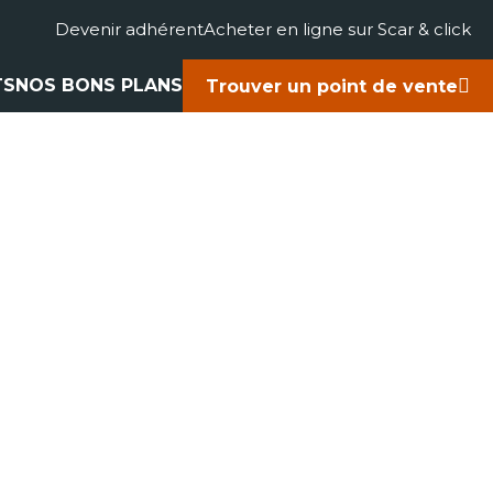
Devenir adhérent
Acheter en ligne sur Scar & click
TS
NOS BONS PLANS
Trouver un point de vente
gricole
accessoires
rts
ues