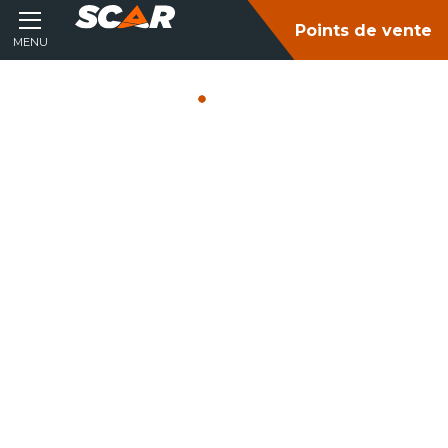
Points de vente
MENU
Accueil
Produits
PIÈCES ET
ÉQUIPEMENTS
AGRICOLE ET ESPACES
VERTS
Consultez nos catalogues