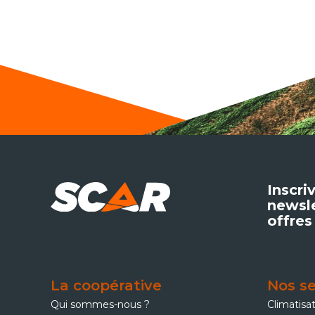
Inscri
newsle
offres
La coopérative
Nos se
Qui sommes-nous ?
Climatisa