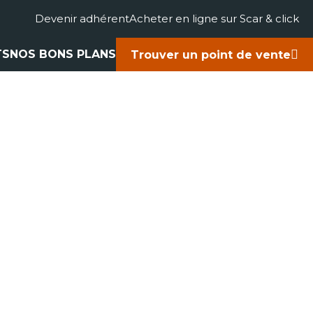
Devenir adhérent
Acheter en ligne sur Scar & click
TS
NOS BONS PLANS
Trouver un point de vente
gricole
accessoires
rts
ues