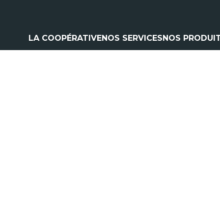
LA COOPÉRATIVE
NOS SERVICES
NOS PRODUI
Climatisation
Matériel a
Contrôle pulvérisation
Pièces et 
Vitres
Espaces ve
Contrôle levage
Nos marq
Flexible
Cardan
Pneumatique
Analyse d'huile