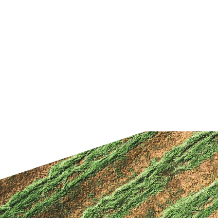
ame à neige DESVOYS
Saleuse DESVOYS
1