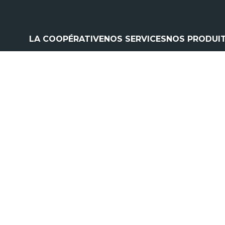
LA COOPÉRATIVE
NOS SERVICES
NOS PRODUI
Climatisation
Matériel a
Contrôle pulvérisation
Pièces et 
Vitres
Espaces ve
Contrôle levage
Nos marq
Flexible
Cardan
Pneumatique
Analyse d'huile