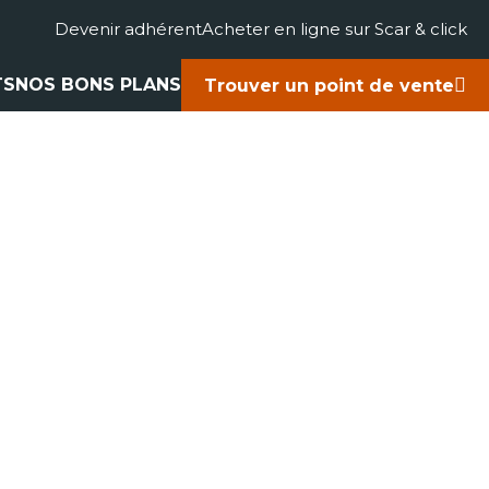
Devenir adhérent
Acheter en ligne sur Scar & click
TS
NOS BONS PLANS
Trouver un point de vente
gricole
accessoires
rts
ues