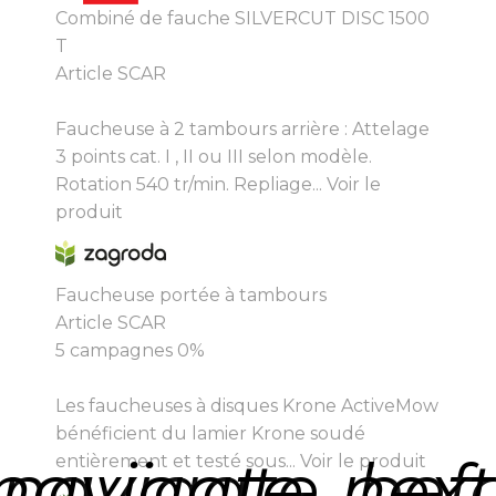
Combiné de fauche SILVERCUT DISC 1500
T
Article SCAR
Faucheuse à 2 tambours arrière : Attelage
3 points cat. I , II ou III selon modèle.
Rotation 540 tr/min. Repliage...
Voir le
produit
Faucheuse portée à tambours
Article SCAR
5 campagnes 0%
Les faucheuses à disques Krone ActiveMow
bénéficient du lamier Krone soudé
navigate_next
navigate_bef
entièrement et testé sous...
Voir le produit