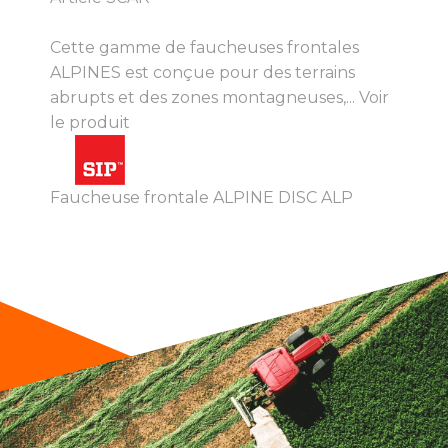
Cette gamme de faucheuses frontales
ALPINES est conçue pour des terrains
abrupts et des zones montagneuses,...
Voir
le produit
Faucheuse frontale ALPINE DISC ALP