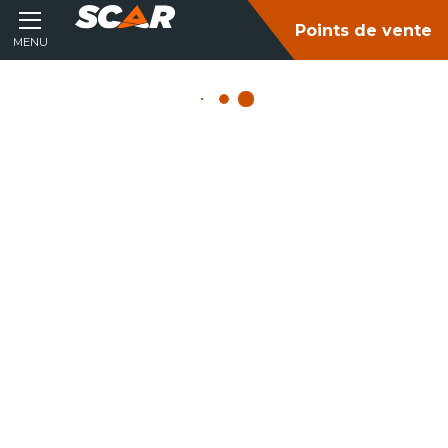
Points de vente
MENU
Accueil
Matériel agricole
Fenaison
Faucheuse
FAUCHEUSES
Consultez nos catalogues
FILTRER PAR :
MATÉRIEL AGRICOLE
Tous