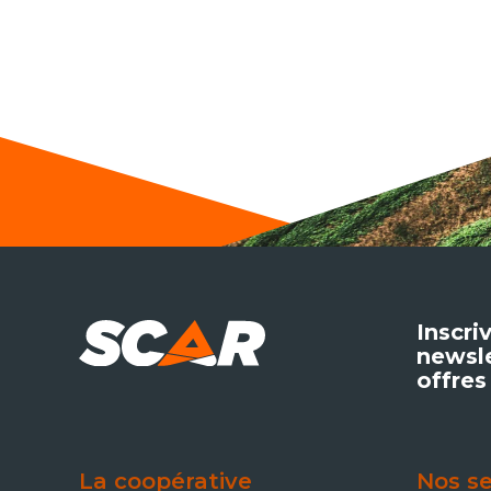
Inscri
newsle
offres
La coopérative
Nos se