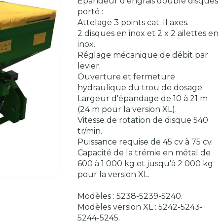
Epandeur d'engrais double disques
porté :
Attelage 3 points cat. II axes.
2 disques en inox et 2 x 2 ailettes en
inox.
Réglage mécanique de débit par
levier.
Ouverture et fermeture
hydraulique du trou de dosage.
Largeur d'épandage de 10 à 21 m
(24 m pour la version XL).
Vitesse de rotation de disque 540
tr/min.
Puissance requise de 45 cv à 75 cv.
Capacité de la trémie en métal de
600 à 1 000 kg et jusqu'à 2 000 kg
pour la version XL.
Modèles : 5238-5239-5240.
Modèles version XL : 5242-5243-
5244-5245.