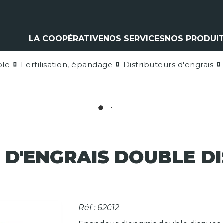
LA COOPÉRATIVE
NOS SERVICES
NOS PRODUI
ole
Fertilisation, épandage
Distributeurs d'engrais
Climatisation
Matériel a
Contrôle pulvérisation
Pièces et 
Vitres
Espaces ve
Contrôle levage
Nos marq
Flexible
Cardan
Pneumatique
Analyse d'huile
 D'ENGRAIS DOUBLE D
Réf : 62012