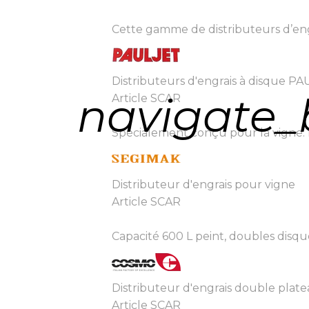
Cette gamme de distributeurs d’engra
Distributeurs d'engrais à disque P
navigate_
Article SCAR
Spécialement conçu pour la vigne. En
Distributeur d'engrais pour vigne
Article SCAR
Capacité 600 L peint, doubles disq
Distributeur d'engrais double plat
Article SCAR