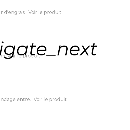
d'engrais...
Voir le produit
igate_next
 m.
Voir le produit
ndage entre...
Voir le produit