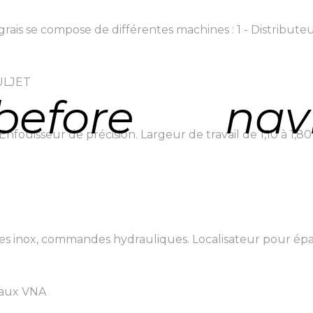
is se compose de différentes machines : 1 - Distributeur 
AULJET
before
nav
fouisseur de précision. Largeur de travail de 1,10 à 1,80
ues inox, commandes hydrauliques. Localisateur pour épa
eaux VNA