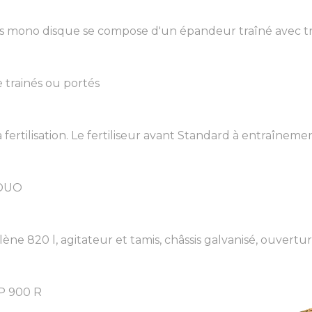
s mono disque se compose d'un épandeur traîné avec tré
 trainés ou portés
ertilisation. Le fertiliseur avant Standard à entraînement
 DUO
ne 820 l, agitateur et tamis, châssis galvanisé, ouvert
KP 900 R