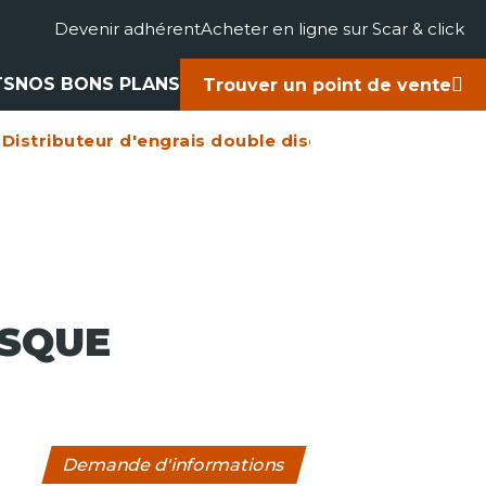
Devenir adhérent
Acheter en ligne sur Scar & click
TS
NOS BONS PLANS
Trouver un point de vente
Distributeur d'engrais double disque ZAGRODA
gricole
accessoires
rts
ues
ISQUE
Demande d'informations