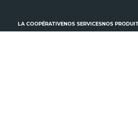
LA COOPÉRATIVE
NOS SERVICES
NOS PRODUI
Climatisation
Matériel a
Contrôle pulvérisation
Pièces et 
Vitres
Espaces ve
Contrôle levage
Nos marq
Flexible
Cardan
Pneumatique
Analyse d'huile