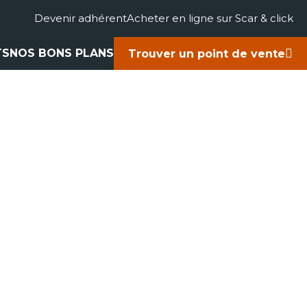
Devenir adhérent
Acheter en ligne sur Scar & click
TS
NOS BONS PLANS
Trouver un point de vente
gricole
accessoires
rts
ues