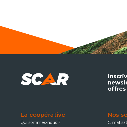
Inscri
newsle
offres
La coopérative
Nos se
Qui sommes-nous ?
Climatisa