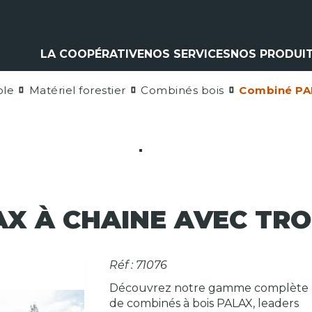
LA COOPÉRATIVE
NOS SERVICES
NOS PRODUI
ole
Matériel forestier
Combinés bois
Combiné PAL
Climatisation
Matériel a
Contrôle pulvérisation
Pièces et 
Vitres
Espaces ve
Contrôle levage
Nos marq
Flexible
Cardan
Pneumatique
Analyse d'huile
AX À CHAINE AVEC TR
Réf : 71076
Découvrez notre gamme complète
de combinés à bois PALAX, leaders