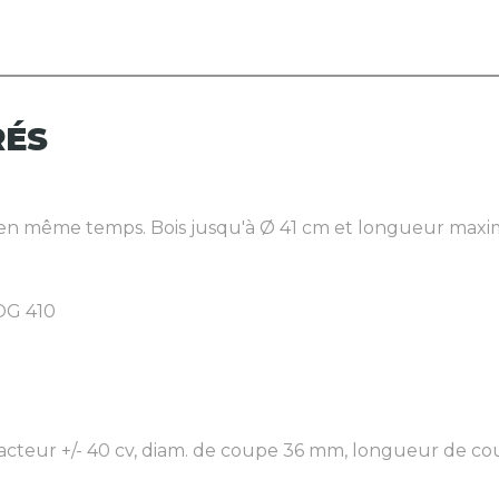
RÉS
e en même temps. Bois jusqu'à Ø 41 cm et longueur maxim
OG 410
cteur +/- 40 cv, diam. de coupe 36 mm, longueur de coup