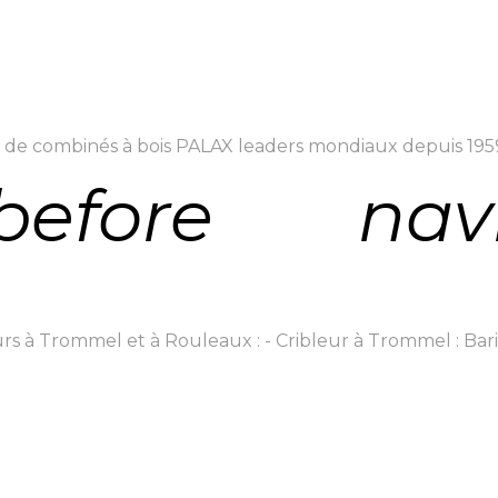
 combinés à bois PALAX leaders mondiaux depuis 1959.
before
nav
à Trommel et à Rouleaux : - Cribleur à Trommel : Baril 