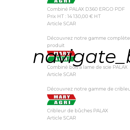
Combiné PALAX D360 ERGO PDF
Prix HT :
14 130,00
€
HT
Article SCAR
Découvrez notre gamme complète de
produit
navigate_
Combiné bois à lame de scie PALAX
Article SCAR
Découvrez notre gamme de cribleurs 
Cribleur de bûches PALAX
Article SCAR