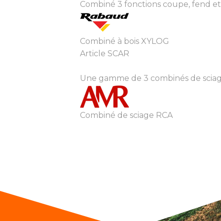
Combiné 3 fonctions coupe, fend 
Combiné à bois XYLOG
Article SCAR
Une gamme de 3 combinés de sciage-f
Combiné de sciage RCA