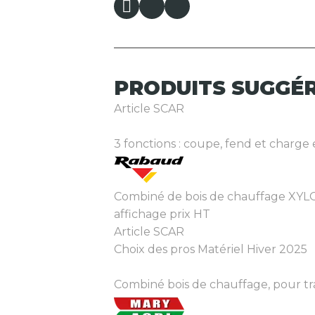
PRODUITS
SUGGÉ
Article SCAR
3 fonctions : coupe, fend et charg
Combiné de bois de chauffage XYL
affichage prix HT
Article SCAR
Choix des pros Matériel Hiver 2025
Combiné bois de chauffage, pour tra