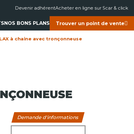
Devenir adhérent
Acheter en ligne sur Scar & click
TS
NOS BONS PLANS
Trouver un point de vente
AX à chaine avec tronçonneuse
gricole
accessoires
rts
ues
ONÇONNEUSE
Demande d'informations