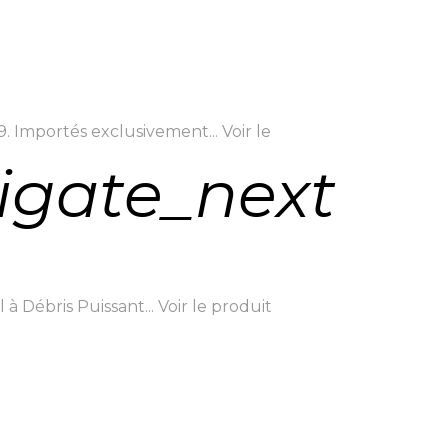
 Importés exclusivement...
Voir le
igate_next
à Débris Puissant...
Voir le produit