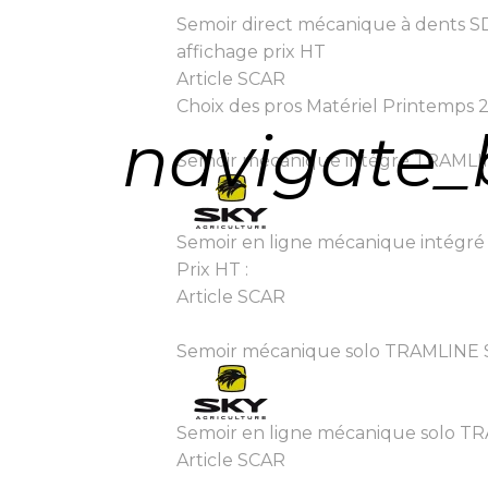
Semoir direct mécanique à dents 
affichage prix HT
Article SCAR
Choix des pros Matériel Printemps 
navigate_
Semoir mécanique intégré TRAMLINE C
Semoir en ligne mécanique intégr
Prix HT :
Article SCAR
Semoir mécanique solo TRAMLINE SE e
Semoir en ligne mécanique solo T
Article SCAR