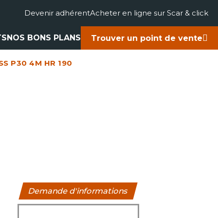
Devenir adhérent
Acheter en ligne sur Scar & click
TS
NOS BONS PLANS
Trouver un point de vente
S P30 4M HR 190
gricole
accessoires
rts
ues
Demande d'informations