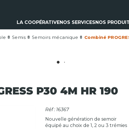
LA COOPÉRATIVE
NOS SERVICES
NOS PRODUI
ole
Semis
Semoirs mécanique
Combiné PROGRES
Climatisation
Matériel a
Contrôle pulvérisation
Pièces et 
Vitres
Espaces ve
Contrôle levage
Nos marq
Flexible
Cardan
Pneumatique
Analyse d'huile
RESS P30 4M HR 190
Réf : 16367
Nouvelle génération de semoir
équipé au choix de 1, 2 ou 3 trémies