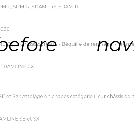
SDM-L, SDM-R, SDAM-L et SDAM-R
2026
before
nav
X : - Châssis porteur. - Béquille de remisage. - Trémie 
é TRAMLINE CX
t SX : Attelage en chapes catégorie II sur châssis porte
RAMLINE SE et SX