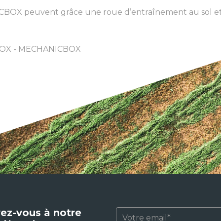
OX peuvent grâce une roue d’entraînement au sol et l
LBOX - MECHANICBOX
vez-vous à notre