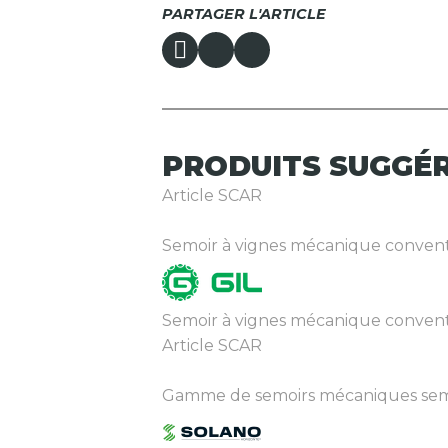
PARTAGER L'ARTICLE
PRODUITS
SUGGÉ
Article SCAR
Semoir à vignes mécanique conventio
Semoir à vignes mécanique conve
Article SCAR
Gamme de semoirs mécaniques semis s