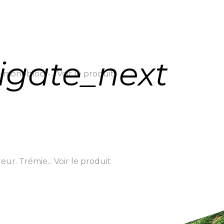
igate_next
monobloc. -...
Voir le produit
ur. Trémie...
Voir le produit