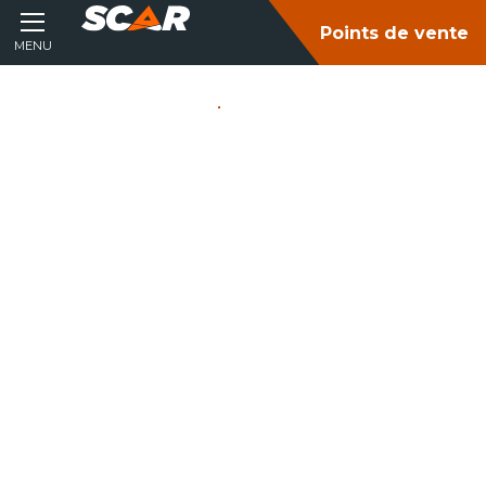
Points de vente
MENU
Accueil
Matériel agricole
Transport
Caissons
CAISSONS
Consultez nos catalogues
FILTRER PAR :
MATÉRIEL AGRICOLE
Tous