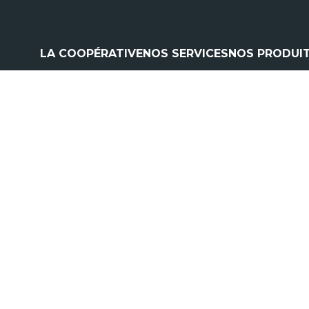
LA COOPÉRATIVE
NOS SERVICES
NOS PRODUI
Climatisation
Matériel a
Contrôle pulvérisation
Pièces et 
Vitres
Espaces ve
Contrôle levage
Nos marq
Flexible
Cardan
Pneumatique
Analyse d'huile