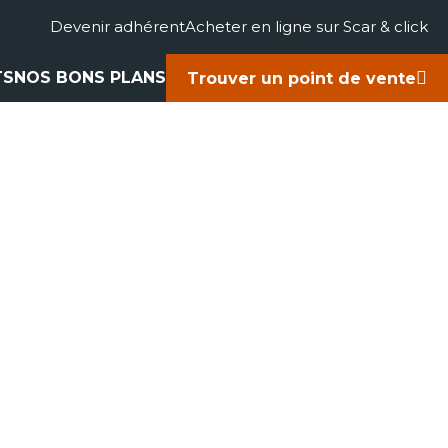
Devenir adhérent
Acheter en ligne sur Scar & click
TS
NOS BONS PLANS
Trouver un point de vente
gricole
accessoires
rts
ues