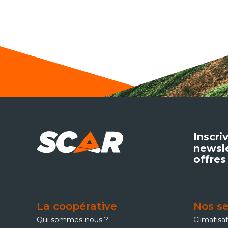
Inscri
newsle
offres
La coopérative
Nos se
Qui sommes-nous ?
Climatisa